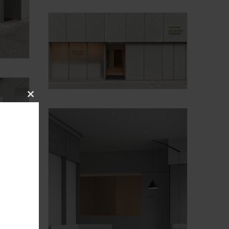
Close
this
module