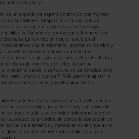
ada a estos espacios.
ción de un espacio de espera construido con mortero
s como superficies reflejan una composición de
sta área se ha equipado además con tecnología
rehabilitación, brindando comodidad y funcionalidad
diseñado. La iluminación natural, clave en el
n papel emocional fundamental, aportando claridad y
 la bienvenida desde el primer momento. La
un esquema circular, promoviendo un tránsito fluido y
de el uso del mortero gris, elegido por su
 el tono principal del diseño. Una de las paredes de la
risol retroiluminado con perfil RGB, permite ajustar la
uir positivamente en el estado de ánimo de los
uidadosamente, como la piedra natural y el vidrio en
armónica entre el interior y el exterior, transmitiendo
bién se beneficia del uso de vidrio óptico matizado en
rear subespacios privados sin perder la sensación de
ombinación de elementos y materiales contribuye a una
el al estilo de Rifé, donde cada detalle refleja un
onalidad.