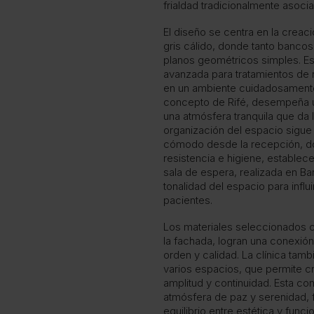
frialdad tradicionalmente asoci
El diseño se centra en la crea
gris cálido, donde tanto banco
planos geométricos simples. E
avanzada para tratamientos de 
en un ambiente cuidadosamente 
concepto de Rifé, desempeña u
una atmósfera tranquila que da
organización del espacio sigue 
cómodo desde la recepción, don
resistencia e higiene, establece
sala de espera, realizada en Bar
tonalidad del espacio para infl
pacientes.
Los materiales seleccionados c
la fachada, logran una conexión 
orden y calidad. La clínica tam
varios espacios, que permite c
amplitud y continuidad. Esta c
atmósfera de paz y serenidad, fi
equilibrio entre estética y funci