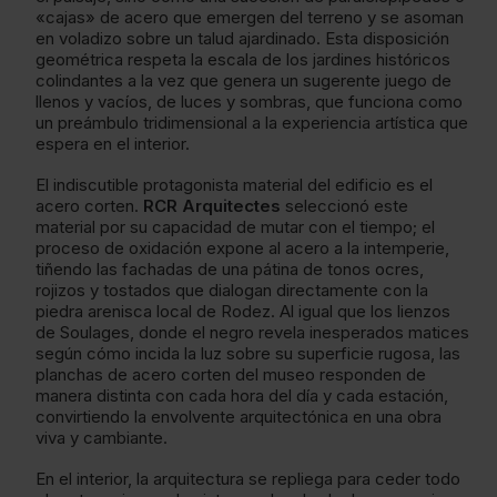
«cajas» de acero que emergen del terreno y se asoman
en voladizo sobre un talud ajardinado. Esta disposición
geométrica respeta la escala de los jardines históricos
colindantes a la vez que genera un sugerente juego de
llenos y vacíos, de luces y sombras, que funciona como
un preámbulo tridimensional a la experiencia artística que
espera en el interior.
El indiscutible protagonista material del edificio es el
acero corten.
RCR Arquitectes
seleccionó este
material por su capacidad de mutar con el tiempo; el
proceso de oxidación expone al acero a la intemperie,
tiñendo las fachadas de una pátina de tonos ocres,
rojizos y tostados que dialogan directamente con la
piedra arenisca local de Rodez. Al igual que los lienzos
de Soulages, donde el negro revela inesperados matices
según cómo incida la luz sobre su superficie rugosa, las
planchas de acero corten del museo responden de
manera distinta con cada hora del día y cada estación,
convirtiendo la envolvente arquitectónica en una obra
viva y cambiante.
En el interior, la arquitectura se repliega para ceder todo