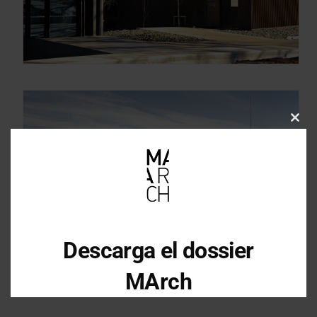
Clos
this
mod
Descarga el dossier
MArch
Descarga el dossier con toda la