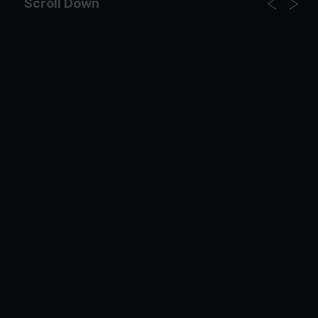
Scroll Down
OBTÉN EL DOSSIER
Gracias, de momento no me interesa