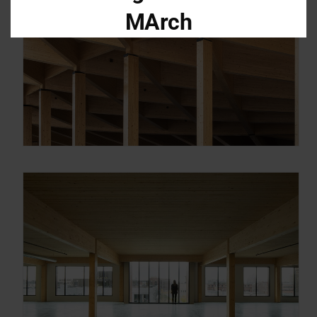
MArch
Descarga el dossier con toda la
información sobre los programas en
Arquitectura y Diseño
Enter your email address
Email
OBTÉN EL DOSSIER
Gracias, de momento no me interesa