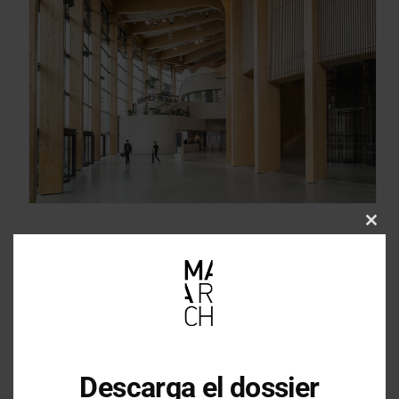
Clos
this
mod
Descarga el dossier