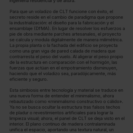
ingeniería residencial y de altura.
Para que un voladizo de CLT funcione con éxito, el
secreto reside en el cambio de paradigma que propone
la industrialización: el diseño para la fabricación y el
ensamblaje (DfMA). En lugar de resolver los esfuerzos a
pie de obra mediante parches artesanales, el proyecto
se calcula y modula digitalmente de manera milimétrica.
La propia planta o la fachada del edificio se proyecta
como una gran viga de pared calada de madera que
contrarresta el peso del vuelo. Al aligerar el peso propio
de la estructura en comparación con el hormigón, las
fuerzas que actúan en el empotramiento disminuyen,
haciendo que el voladizo sea, paradójicamente, más
eficiente y seguro.
Esta simbiosis entre tecnología y material se traduce en
una nueva forma de entender el minimalismo, ahora
rebautizado como «minimalismo constructivo o cálido».
Ya no se busca ocultar la estructura tras falsos techos
de pladur o revestimientos artificiales para lograr la
limpieza visual; ahora, el panel de CLT se deja visto en el
interior. El plano continuo de madera contralaminada
unifica el espacio, aportando una textura natural, un