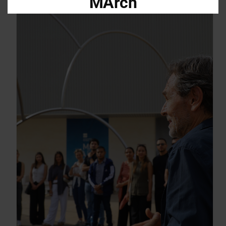
MArch
Descarga el dossier con toda la
información sobre los programas en
Arquitectura y Diseño
Enter your email address
Email
OBTÉN EL DOSSIER
Gracias, de momento no me interesa