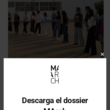
Clos
this
mod
Descarga el dossier