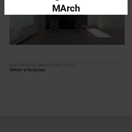
MArch
Descarga el dossier con toda la
información sobre los programas en
Arquitectura y Diseño
Enter your email address
Email
MARCH VALENCIA
|
ARQUITECTURA Y DISEÑO
Volver a Noticias
OBTÉN EL DOSSIER
Gracias, de momento no me interesa