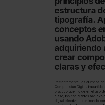
principios d
estructura de
tipografía. A
conceptos en
usando Adob
adquiriendo 
crear compos
claras y efec
Recientemente, los alumnos de 
Composición Digital, impartida 
práctico que incide en el uso de
clase, los estudiantes han exp
digital efectiva, examinando có