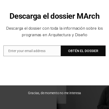
Asatrián es una buena oportuni
familiarizarse con los principio
habilidades para aplicar estos
Descarga el dossier MArch
editoriales o de cualquier otra í
Descarga el dossier con toda la información sobre los
programas en Arquitectura y Diseño
Enter your email address
OBTÉN EL DOSSIER
Email
Gracias, de momento no me interesa