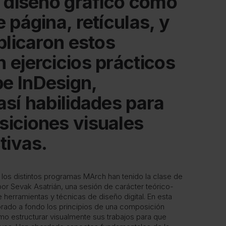
e diseño gráfico como
 página, retículas, y
plicaron estos
 ejercicios prácticos
e InDesign,
así habilidades para
iciones visuales
tivas.
los distintos programas MArch han tenido la clase de
por Sevak Asatrián, una sesión de carácter teórico-
 herramientas y técnicas de diseño digital. En esta
lorado a fondo los principios de una composición
mo estructurar visualmente sus trabajos para que