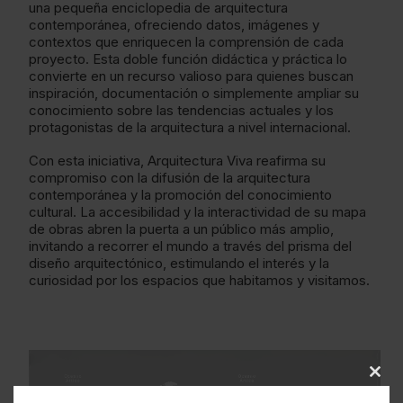
una pequeña enciclopedia de arquitectura
contemporánea, ofreciendo datos, imágenes y
contextos que enriquecen la comprensión de cada
proyecto. Esta doble función didáctica y práctica lo
convierte en un recurso valioso para quienes buscan
inspiración, documentación o simplemente ampliar su
conocimiento sobre las tendencias actuales y los
protagonistas de la arquitectura a nivel internacional.
Con esta iniciativa, Arquitectura Viva reafirma su
compromiso con la difusión de la arquitectura
contemporánea y la promoción del conocimiento
cultural. La accesibilidad y la interactividad de su mapa
de obras abren la puerta a un público más amplio,
invitando a recorrer el mundo a través del prisma del
diseño arquitectónico, estimulando el interés y la
curiosidad por los espacios que habitamos y visitamos.
Clos
this