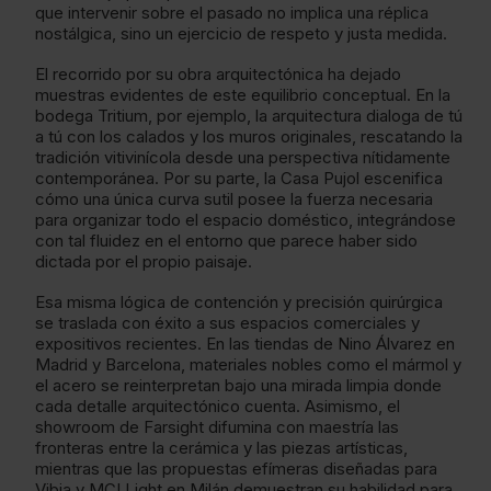
que intervenir sobre el pasado no implica una réplica
nostálgica, sino un ejercicio de respeto y justa medida.
El recorrido por su obra arquitectónica ha dejado
muestras evidentes de este equilibrio conceptual. En la
bodega Tritium, por ejemplo, la arquitectura dialoga de tú
a tú con los calados y los muros originales, rescatando la
tradición vitivinícola desde una perspectiva nítidamente
contemporánea. Por su parte, la Casa Pujol escenifica
cómo una única curva sutil posee la fuerza necesaria
para organizar todo el espacio doméstico, integrándose
con tal fluidez en el entorno que parece haber sido
dictada por el propio paisaje.
Esa misma lógica de contención y precisión quirúrgica
se traslada con éxito a sus espacios comerciales y
expositivos recientes. En las tiendas de Nino Álvarez en
Madrid y Barcelona, materiales nobles como el mármol y
el acero se reinterpretan bajo una mirada limpia donde
cada detalle arquitectónico cuenta. Asimismo, el
showroom de Farsight difumina con maestría las
fronteras entre la cerámica y las piezas artísticas,
mientras que las propuestas efímeras diseñadas para
Vibia y MCI Light en Milán demuestran su habilidad para