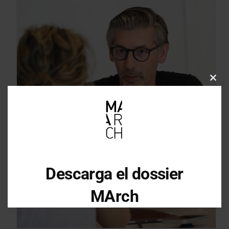
Clos
this
mod
Descarga el dossier
MArch
Descarga el dossier con toda la