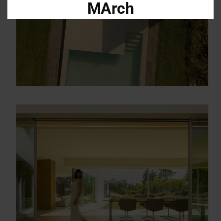
MArch
Descarga el dossier con toda la
información sobre los programas en
Arquitectura y Diseño
Enter your email address
Email
OBTÉN EL DOSSIER
Gracias, de momento no me interesa