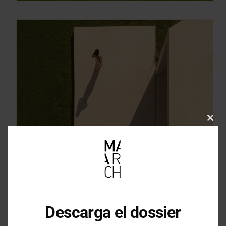
Clos
this
mod
Descarga el dossier