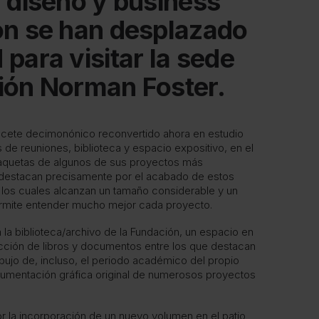
 diseño y business
on se han desplazado
para visitar la sede
ión Norman Foster.
lacete decimonónico reconvertido ahora en estudio
de reuniones, biblioteca y espacio expositivo, en el
quetas de algunos de sus proyectos más
 destacan precisamente por el acabado de estos
 los cuales alcanzan un tamaño considerable y un
ermite entender mucho mejor cada proyecto.
úa la biblioteca/archivo de la Fundación, un espacio en
lección de libros y documentos entre los que destacan
ibujo de, incluso, el periodo académico del propio
mentación gráfica original de numerosos proyectos
r la incorporación de un nuevo volumen en el patio