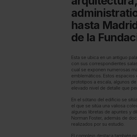
arquitectura,
administrati
hasta Madrid 
de la Fundac
Esta se ubica en un antiguo pa
con sus correspondientes salas 
cual se exponen numerosas ma
emblemáticos. Estos espacios
prototipos a escala, algunos de
elevado nivel de detalle que p
En el sótano del edificio se sit
el que se sitúa una valiosa co
algunas libretas de apuntes y d
Norman Foster, además de docu
realizados por su estudio.
El complejo destaca también po