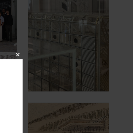
Close
this
module