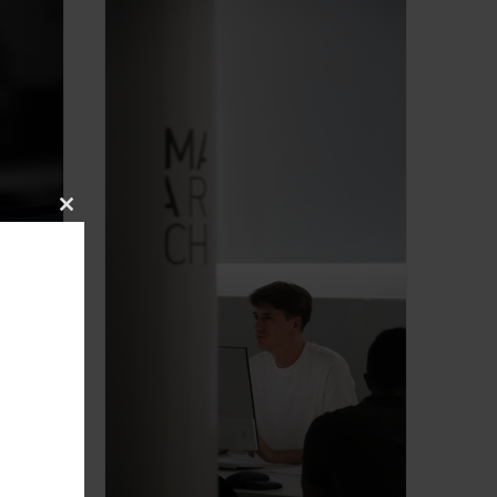
Close
this
module