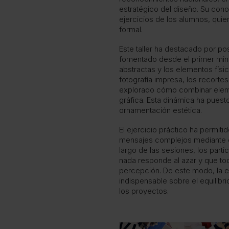
estratégico del diseño. Su co
ejercicios de los alumnos, qui
formal.
Este taller ha destacado por p
fomentado desde el primer minuto
abstractas y los elementos físico
fotografía impresa, los recorte
explorado cómo combinar elem
gráfica. Esta dinámica ha pues
ornamentación estética.
El ejercicio práctico ha permit
mensajes complejos mediante el u
largo de las sesiones, los parti
nada responde al azar y que to
percepción. De este modo, la 
indispensable sobre el equilibrio
los proyectos.