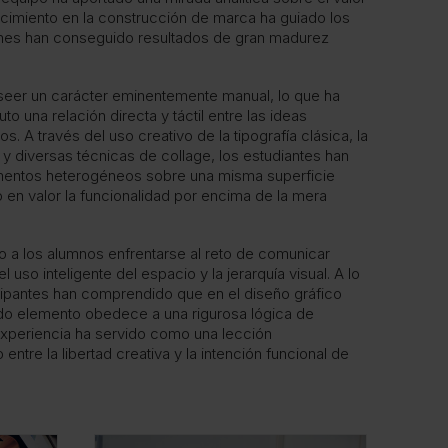
nocimiento en la construcción de marca ha guiado los
enes han conseguido resultados de gran madurez
oseer un carácter eminentemente manual, lo que ha
 una relación directa y táctil entre las ideas
s. A través del uso creativo de la tipografía clásica, la
s y diversas técnicas de collage, los estudiantes han
entos heterogéneos sobre una misma superficie
to en valor la funcionalidad por encima de la mera
ido a los alumnos enfrentarse al reto de comunicar
so inteligente del espacio y la jerarquía visual. A lo
cipantes han comprendido que en el diseño gráfico
do elemento obedece a una rigurosa lógica de
experiencia ha servido como una lección
 entre la libertad creativa y la intención funcional de