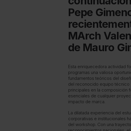
continuació
Pepe Gimeno,
recientement
MArch Valenci
de Mauro Gi
Esta enriquecedora actividad fo
programas una valiosa oportuni
fundamentos teóricos del diseño
del reconocido equipo técnico
principales en la composición 
esenciales de cualquier proyec
impacto de marca.
La dilatada experiencia del estu
corporativas e institucionales h
del workshop. Con una trayector
reconocimientos nacionales, el 