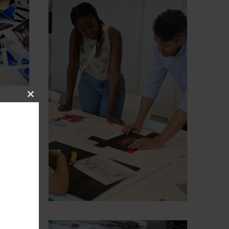
Close
this
module