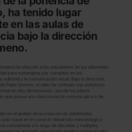
n de la ponencia de
 ha tenido lugar
e en las aulas de
a bajo la dirección
meno.
rmativa ha ofrecido a los estudiantes de los diferentes
dad para sumergirse por completo en los
 editorial y la comunicación visual. Bajo la dirección
 de Pepe Gimeno, el taller ha centrado sus esfuerzos
formal en dos dimensiones, uno de los pilares
to que posea una clara vocación comunicativa o de
dio en el ámbito de la creación de identidades
a sido clave en el correcto desarrollo metodológico
ia consolidada a lo largo de décadas y múltiples
equipo ha aportado una mirada analítica sobre el valor